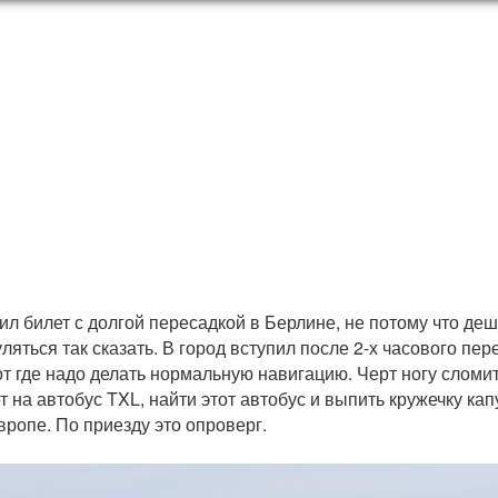
л билет с долгой пересадкой в Берлине, не потому что де
ляться так сказать. В город вступил после 2-х часового пер
т где надо делать нормальную навигацию. Черт ногу сломит.
т на автобус TXL, найти этот автобус и выпить кружечку ка
вропе. По приезду это опроверг.