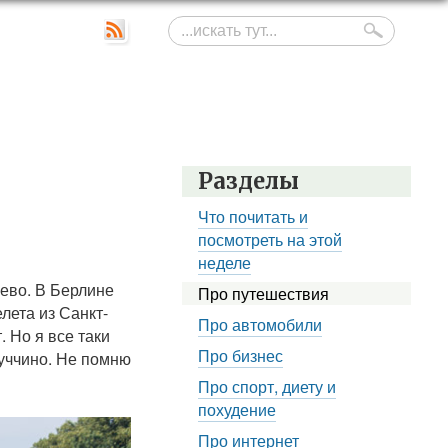
Разделы
Что почитать и
посмотреть на этой
неделе
шево. В Берлине
Про путешествия
елета из Санкт-
Про автомобили
 Но я все таки
Про бизнес
пуччино. Не помню
Про спорт, диету и
похудение
Про интернет